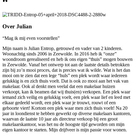
Over Julian
“Mag ik mij even voorstellen”
Mijn naam is Julian Entrop, getrouwd en vader van 2 kinderen.
Woonachtig sinds 2006 in Zeewolde. In 2016 heb ik “onze”
woondroom gerealiseerd en heb ik ons eigen “thuis” mogen bouwen
in Zeewolde. Vanaf het ontwerp tot aan de laatste details betrokken
zijn bij zo’n mooi proces, dat is precies wat ik wilde. Wat is het dan
mooi om te zien dat een lege “huls” een plek wordt waar iedereen
gelukkig is en zich thuis voelt. Dat is ook zo mooi aan het vak van
makelaar. Ook al denkt men veelal dat een makelaar huizen
verkoopt, kan ik beamen dat wij thuis(en) verkopen. Een plek waar
iemand zich veilig en gelukkig voelt, een plek waar lief en leed met
elkaar gedeeld wordt, een plek waar je trouwt, rouwt of een
geboorte viert! Kortom een plek waar men zich thuis voelt! Na 20
jaar in loondienst te hebben gewerkt op diverse makelaars kantoren,
waarvan de laatste 10 jaar als directeur verkoop bij een groot
makelaarskantoor, was het nu de hoogste tijd geworden om mijn
eigen kantoor te starten. Mijn drijfveer is mijn passie voor wonen.