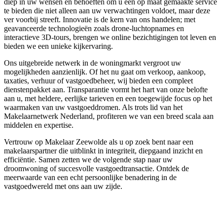
diep in uw wensen en behoeften om u een op maat gemaakte service
te bieden die niet alleen aan uw verwachtingen voldoet, maar deze
ver voorbij streeft. Innovatie is de kern van ons handelen; met
geavanceerde technologieën zoals drone-luchtopnames en
interactieve 3D-tours, brengen we online bezichtigingen tot leven en
bieden we een unieke kijkervaring.
Ons uitgebreide netwerk in de woningmarkt vergroot uw
mogelijkheden aanzienlijk. Of het nu gaat om verkoop, aankoop,
taxaties, verhuur of vastgoedbeheer, wij bieden een compleet
dienstenpakket aan. Transparantie vormt het hart van onze belofte
aan u, met heldere, eerlijke tarieven en een toegewijde focus op het
waarmaken van uw vastgoeddromen. Als trots lid van het
Makelaarnetwerk Nederland, profiteren we van een breed scala aan
middelen en expertise.
Vertrouw op Makelaar Zeewolde als u op zoek bent naar een
makelaarspartner die uitblinkt in integriteit, diepgaand inzicht en
efficiëntie. Samen zetten we de volgende stap naar uw
droomwoning of succesvolle vastgoedtransactie. Ontdek de
meerwaarde van een echt persoonlijke benadering in de
vastgoedwereld met ons aan uw zijde.